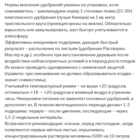
Нормы внесения удобрений указаны на упаковках, если
сомневаетесь – рекомендуем норму 1 столовая ложка (25-30г)
комплексного удобрения (лучше Кемира) на 1 кв. метр
приствольного круга (проекция кроны на землю). Обязательно
взрыхлить или замульчировать, азот быстро улетучивается в
атмосферу.
Эффективны некорневые подкормки, дающие быстрый
результат – распыление по листьям (удобрения Растворин,
Мастер и др.), особенно при восстановлении деревьев после
воздействия неблагоприятных условий и в период роста плодов
Их можно проводить одновременно с химической защитой
(правило: при смешивании не должно образовываться осадка –
значит совместимы).
Учитывайте температурный режим – не выше +25 градусов,
оптимально +18 — +20 градусов и влажный воздух в утренние
часы. Некорневое питание не заменяет основных удобрений, а
дополняет их. В течение вегетационного периода делают 1-3
подкормки: первую – после цветения, последующие – через
1,5-2-недельные интервалы.
Встречаются рекомендации: осенью, перед листопадом , когда
появляются первые жёлтые листья, опрыскивать
концентрированным раствором мочевины (500г на 10 литров