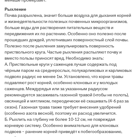
Рыхление
Почва разрыхлена, значит больше воздуха для дыхания корней
и жизнедеятельности полезных почвенных микроорганизмов,
больше воды для растворения питательных веществ и
передвижения их по растению. Особенно оно полезно после
прошедших дождей, уплотнивших поверхностный слой почвы.
Полезно после рыхления замульчировать поверхность
приствольного круга. Частые рыхления распыляют почву и
вместо пользы приносят вред. Необходимо знать:
А. Приствольные круги у саженцев лучше содержать под
чёрным паром на среднерослых, полукарликовых и карликовых
подвоях радиус не менее 1м. Установлено, что корни травы
подавляют рост корней, особенно клоновых и у молодых
саженцев. Междурядья или за указанным радиусом
рекомендуется засаживать газонной травой (чтобы не полоть),
овсяницей и мятликом, переодически её скашивать (4-6 раз за
сезон). Газонная трава также требует внесения удобрений
(особенно азота весной), поэтому их расход увеличится.
Б. Рыхлить на глубину не более 10-12 см, не повреждая
корневую систему. Особенно внимательно для клоновых
подвоев – ранение корней приведёт к побегообразованию,