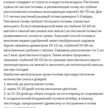
и корни страдают от сухости и недостатка воздуха. Растению
нужны не частые поливы, а увлажняющие почву на глубине
расположения основных всасывающих корней ( 60-70 см). Для
3-5 летних растений разовый полив примерно 5-8 вёдер.
Песчаные почвы требуют большего полива, глинистые-
меньшего. Если в свежевырытой ямке на глубине 50-60 см
взятый и сжатый как снежок ком земли ( не песчаной почвы) не
разваливается, полив не нужен. Хороший способ полива и
внесения жидких удобрений через пробуренные садовым
буром скважины диаметром 10-12 см, глубиной 50-60 см,
заполненные щебнем с песком. Скважины располагают по 1 шт.
на 1 кв.м. приствольного круга. Также можно прорывать
траншею глубиной 30-50 см по границе приствольного круга (
проекции кроны на землю) и заполнять её питательной смесью
как при посадке.
Наиболее желательные сроки полива при недостаточном
количестве снега и дождей:
1. весной, до распускания почек
2. через 15-20 дней после окончания цветения
3. за 15-20 дней до сбора плодов, но не в период их созревания
4. позднеосенний (подзимний) полив в октябре, в период
листопада, предохраняет древесину от иссушения и почва
меньше промерзает.