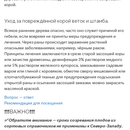
корой.
Уход за повреждённой корой веток и штамба.
Всякое ранение дерева опасно, часто оно служит причиной его
гибели, если вовремя не приняты меры предупреждения и
лечения. Через раны происходит заражение растений
опасными заболеваниями, например, чёрным раком.
Принципы лечения заключаются в срезе старой засохшей коры
или зачистке древесины, дезинфекции 3% раствором медного
или 5% раствором железного купороса, замазывании садовым
варом или глиной с коровяком, обмотке сверху мешковиной или
хлопчатобумажной тканью для предупреждения подсыхания
открытой раны и осыпания засохшей замазки, можно закрасить
масляной краской.
Навигация
Вопрос — ответ
Рекомендации для посещения
по
❗️❗️❗️ВАЖНО❗️❗️❗️
записям
✅ Обратите внимание — сроки созревания плодов из
сортовых справочников не применимы к Северо-Западу,