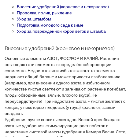
Внесение удобрений (корневое и некорневое)
Прополка, полив, рыхление
Уход за штамбом
Подготовка молодого сада к зиме
Уход за повреждённой корой веток и штамба
Внесение удобрений (корневое и некорневое).
Основные элементы АЗОТ, ФОСФОР И КАЛИЙ. Растения
поглощают эти элементы в определённой пропорции
совместно. Недостаток или избыток какого-то элемента
нарушает общий баланс и может привести к заболеванию
(например, при внесении одного азота в избыточном
количестве листья светлеют и загнивают, растение погибает,
плоды обводнённые, вялые, плохого вкуса).Не
переусердствуйте! При недостатке азота – листья желтеют с
концов, у некоторых плодовых (у груш) краснеют, завязи
опадают.
Удобрения лучше вносить ежегодно. Весной преобладают
азотные удобрения, стимулирующие рост побегов и
нарастание листовой массы (удобрения Кемира Весна-Лето,