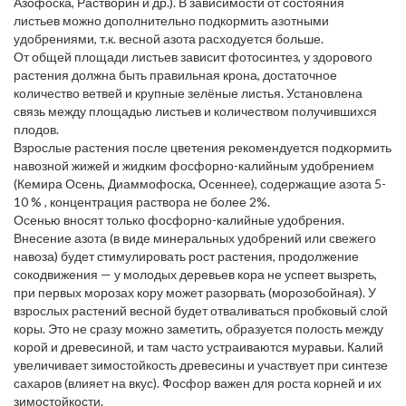
Азофоска, Растворин и др.). В зависимости от состояния
листьев можно дополнительно подкормить азотными
удобрениями, т.к. весной азота расходуется больше.
От общей площади листьев зависит фотосинтез, у здорового
растения должна быть правильная крона, достаточное
количество ветвей и крупные зелёные листья. Установлена
связь между площадью листьев и количеством получившихся
плодов.
Взрослые растения после цветения рекомендуется подкормить
навозной жижей и жидким фосфорно-калийным удобрением
(Кемира Осень, Диаммофоска, Осеннее), содержащие азота 5-
10 % , концентрация раствора не более 2%.
Осенью вносят только фосфорно-калийные удобрения.
Внесение азота (в виде минеральных удобрений или свежего
навоза) будет стимулировать рост растения, продолжение
сокодвижения — у молодых деревьев кора не успеет вызреть,
при первых морозах кору может разорвать (морозобойная). У
взрослых растений весной будет отваливаться пробковый слой
коры. Это не сразу можно заметить, образуется полость между
корой и древесиной, и там часто устраиваются муравьи. Калий
увеличивает зимостойкость древесины и участвует при синтезе
сахаров (влияет на вкус). Фосфор важен для роста корней и их
зимостойкости.