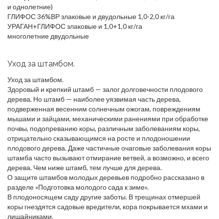
и однолетние)
ГЛИФОС 36%ВР злаковые и двудольные 1,0-2,0 кг/га
УРАГАН+ГЛИФОС злаковые и 1,0+1,0 кг/га
многолетние двудольные
Уход за штамбом.
Уход за штамбом.
Здоровый и крепкий штамб — залог долговечности плодового
дерева. Но штамб — наиболее уязвимая часть дерева,
подверженная весенним солнечным ожогам, повреждениям
мышами и зайцами, механическими ранениями при обработке
почвы, подопреванию коры, различным заболеваниям коры,
отрицательно сказывающимся на росте и плодоношении
плодового дерева. Даже частичные очаговые заболевания коры
штамба часто вызывают отмирание ветвей, а возможно, и всего
дерева. Чем ниже штамб, тем лучше для дерева.
О защите штамбов молодых деревьев подробно рассказано в
разделе «Подготовка молодого сада к зиме».
В плодоносящем саду другие заботы. В трещинах отмершей
коры гнездятся садовые вредители, кора покрывается мхами и
лишайниками.