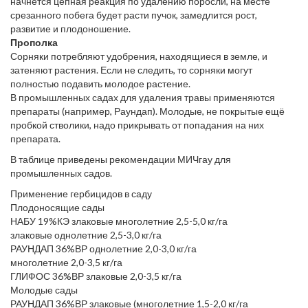
начнётся цепная реакция по удалению поросли, на месте
срезанного побега будет расти пучок, замедлится рост,
развитие и плодоношение.
Прополка
Сорняки потребляют удобрения, находящиеся в земле, и
затеняют растения. Если не следить, то сорняки могут
полностью подавить молодое растение.
В промышленных садах для удаления травы применяются
препараты (например, Раундап). Молодые, не покрытые ещё
пробкой стволики, надо прикрывать от попадания на них
препарата.
В таблице приведены рекомендации МИЧгау для
промышленных садов.
Применение гербицидов в саду
Плодоносящие сады
НАБУ 19%КЭ злаковые многолетние 2,5-5,0 кг/га
злаковые однолетние 2,5-3,0 кг/га
РАУНДАП 36%ВР однолетние 2,0-3,0 кг/га
многолетние 2,0-3,5 кг/га
ГЛИФОС 36%ВР злаковые 2,0-3,5 кг/га
Молодые сады
РАУНДАП 36%ВР злаковые (многолетние 1,5-2,0 кг/га