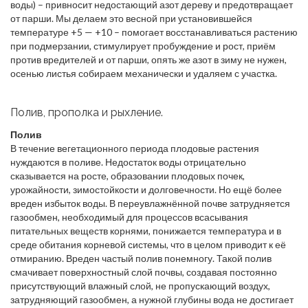
воды) – привносит недостающий азот дереву и предотвращает
от парши. Мы делаем это весной при установившейся
температуре +5 — +10 – помогает восстанавливаться растению
при подмерзании, стимулирует пробуждение и рост, приём
против вредителей и от парши, опять же азот в зиму не нужен,
осенью листья собираем механически и удаляем с участка.
Полив, прополка и рыхление.
Полив
В течение вегетационного периода плодовые растения
нуждаются в поливе. Недостаток воды отрицательно
сказывается на росте, образовании плодовых почек,
урожайности, зимостойкости и долговечности. Но ещё более
вреден избыток воды. В переувлажнённой почве затрудняется
газообмен, необходимый для процессов всасывания
питательных веществ корнями, понижается температура и в
среде обитания корневой системы, что в целом приводит к её
отмиранию. Вреден частый полив понемногу. Такой полив
смачивает поверхностный слой почвы, создавая постоянно
присутствующий влажный слой, не пропускающий воздух,
затрудняющий газообмен, а нужной глубины вода не достигает