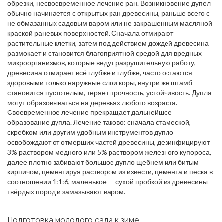
обрезки, несвоевременное лечение ран. Возникновение дупел
обычно начинается с открытых ран древесины, раньше всего с
не обмазанных садовым варом или не закрашенным масляной
краской раневых поверхностей. Сначала отмирают
растительные клетки, затем под действием дождей древесина
размокает и становится благоприятной средой для вредных
микроорганизмов, которые ведут разрушительную работу,
древесина отмирает всё глубже и глубже, часто остаются
здоровыми только наружные слои коры, внутри же штамб
становится пустотелым, теряет прочность, устойчивость. Дупла
могут образовываться на деревьях любого возраста.
Своевременное лечение прекращает дальнейшее
образование дупла. Лечение таково: сначала стамеской,
скребком или другим удобным инструментов дупло
освобождают от отмерших частей древесины, дезинфицируют
3% раствором медного или 5% раствором железного купороса,
далее плотно забивают большое дупло щебнем или битым
кирпичом, цементируя раствором из извести, цемента и песка в
соотношении 1:1:6, маленькое — сухой пробкой из древесины
твёрдых пород и замазывают варом.
Подготовка молодого сада к зиме.