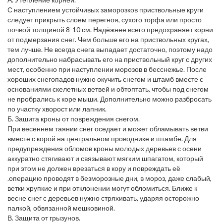
С наступлением устойчивых заморозков приствольные круги
следует прикрыть слоем перегноя, сухого торфа или просто
почвой толщиной 8-10 см. Надёжнее всего предохраняет корни
от подмерзания снег. Чем больше его на приствольных кругах,
тем лучше. Не всегда снега выпадает достаточно, поэтому надо
дополнительно набрасывать его на приствольный круг с других
мест, особенно при наступлении морозов в бесснежье. После
хороших снегопадов нужно окучить снегом и штамб вместе с
основаниями скелетных ветвей и обтоптать, чтобы под снегом
не пробрались к коре мыши. Дополнительно можно разбросать
по участку хворост или лапник.
Б. Зашита кроны от повреждения снегом.
При весеннем таянии снег оседает и может обламывать ветви
вместе с корой на центральном проводнике и штамбе. Для
предупреждения обломов кроны молодых деревьев с осени
аккуратно стягивают и связывают мягким шпагатом, который
при этом не должен врезаться в кору и повреждать её
.операцию проводят в безморозные дни, в мороз, даже слабый,
ветки хрупкие и при отклонении могут обломиться. Ближе к
весне снег с деревьев нужно стряхивать, ударяя осторожно
палкой, обвязанной мешковиной.
В. Защита от грызунов.