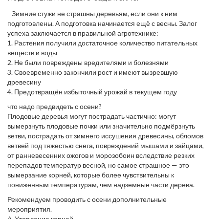
Зимние стужи не страшны деревьям, если они к ним
подготовлены. А подготовка начинается ещё с весны. Залог
успеха заключается в правильной агротехнике:
1. Растения получили достаточное количество питательных
веществ и воды
2. Не были повреждены вредителями и болезнями
3. Своевременно закончили рост и имеют вызревшую
древесину
4. Предотвращён избыточный урожай в текущем году
что надо предвидеть с осени?
Плодовые деревья могут пострадать частично: могут
вымерзнуть плодовые почки или значительно подмёрзнуть
ветви, пострадать от зимнего иссушения древесины, обломов
ветвей под тяжестью снега, повреждений мышами и зайцами,
от ранневесенних ожогов и морозобоин вследствие резких
перепадов температур весной, но самое страшное — это
вымерзание корней, которые более чувствительны к
пониженным температурам, чем надземные части дерева.
Рекомендуем проводить с осени дополнительные
мероприятия.
А. Утепление корней.