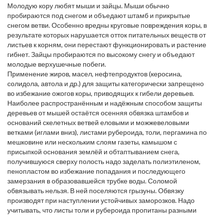
Молодую кору любят мыши и зайцы. Мыши обычно
пробираются под снегом и объедают штамб и прикрытые
снегом ветви. Особенно вредны круговые повреждения коры, в
результате которых нарушается отток питательных веществ от
листьев к корням, они перестают функционировать и растение
гибнет. Зайцы пробираются по высокому снегу и объедают
молодые верхушечные побеги.
Применение жиров, масел, нефтепродуктов (керосина,
солидола, автола и др.) для защиты категорически запрещено
во избежание ожогов коры, приводящих к гибели деревьев.
Наиболее распространённым и надёжным способом защиты
деревьев от мышей остаётся осенняя обвязка штамбов и
оснований скелетных ветвей еловыми и можжевеловыми
ветками (иглами вниз), листами рубероида, толи, пергамина по
мешковине или нескольким слоям газеты, камышом с
присыпкой основания землёй и обтаптыванием снега,
получившуюся сверху полость надо заделать полиэтиленом,
пенопластом во избежание попадания и последующего
замерзания в образовавшейся трубке воды. Соломой
обвязывать нельзя. В ней поселяются грызуны. Обвязку
производят при наступлении устойчивых заморозков. Надо
учитывать, что листы толи и рубероида пропитаны разными