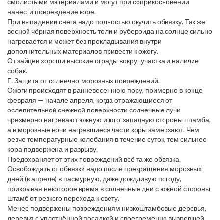
смолистыми материалами и могут при соприкосновении
нанести повреждение коре.
При выпадении снега надо полностью окучить обвязку. Так же
весной чёрная поверхность толи и рубероида на солнце сильно
нагревается и может без прокладывания внутри
дополнительных материалов привести к ожогу.
От зайцев хороши высокие ограды вокруг участка и наличие
собак.
Г. Защита от солнечно-морозных повреждений.
Ожоги происходят в ранневесеннюю пору, примерно в конце
февраля — начале апреля, когда отражающиеся от
ослепительной снежной поверхности солнечные лучи
чрезмерно нагревают южную и юго-западную стороны штамба,
а в морозные ночи нагревшиеся части коры замерзают. Чем
резче температурные колебания в течение суток, тем сильнее
кора подвержена и разрыву.
Предохраняет от этих повреждений всё та же обвязка.
Освобождать от обвязки надо после прекращения морозных
дней (в апреле) в пасмурную, даже дождливую погоду,
прикрывая некоторое время в солнечные дни с южной стороны
штамб от резкого перехода к свету.
Менее подвержены повреждениям низкоштамбовые деревья,
деревья с уплотнённой посадкой и своевременно вызревшей