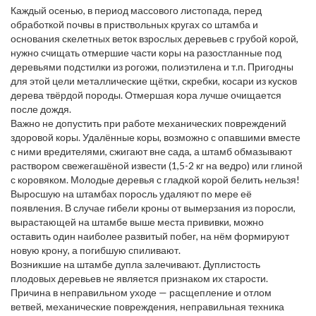
Каждый осенью, в период массового листопада, перед
обработкой почвы в приствольных кругах со штамба и
основания скелетных веток взрослых деревьев с грубой корой,
нужно счищать отмершие части коры на разостланные под
деревьями подстилки из рогожи, полиэтилена и т.п. Пригодны
для этой цели металлические щётки, скребки, косари из кусков
дерева твёрдой породы. Отмершая кора лучше очищается
после дождя.
Важно не допустить при работе механических повреждений
здоровой коры. Удалённые коры, возможно с опавшими вместе
с ними вредителями, сжигают вне сада, а штамб обмазывают
раствором свежегашёной извести (1,5-2 кг на ведро) или глиной
с коровяком. Молодые деревья с гладкой корой белить нельзя!
Выросшую на штамбах поросль удаляют по мере её
появления. В случае гибели кроны от вымерзания из поросли,
вырастающей на штамбе выше места прививки, можно
оставить один наиболее развитый побег, на нём формируют
новую крону, а погибшую спиливают.
Возникшие на штамбе дупла залечивают. Дуплистость
плодовых деревьев не является признаком их старости.
Причина в неправильном уходе — расщепление и отлом
ветвей, механические повреждения, неправильная техника