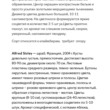
обрамлении. Центр окрашен контрастным белым и
просто усыпан золотыми мерцающими тычинками.
Диаметр цветка довольно большой, 10-11
сантиметров. На цветоносе формируются яркие
соцветия в количестве 3-5 шт ук.Цветы приятно
пахнут, но аромат не слишком сильный, скорее,
умеренный, напоминает гвоздику.
Сорт относится к клаймберам, требует опору.
Alfred Sisley —
шраб, Франция, 2004 г.
Кусты
довольно густые, прямостоячие, достигают высоты
80-90 см, диаметром около 70 см. Листовые
пластины среднего размера, темно-зеленые. Бутоны
округлые, заостренные, темно-оранжевого цвета,
имеют темно-розовые штрихи и полосы. Цветки
чашевидной формы, темно-оранжевые, полосы и
штрихи – розово-кремового цвета, центр золотистый,
обратная сторона лепестков – желтая. Цветы
крупные (8-10 см), густомахровые (26-40 лепестков),
расположены в многоцветковых соцветиях по 5-10
штук. Аромат специфической, с нотками яблока,