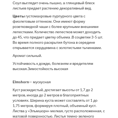
Соул выглядит очень пышно, а глянцевый блеск
листьев придает растению декоративный вид.
Цветы
густомахровые пурпурного цвета с
фиолетовым оттенком. Они имеют форму
розетковидной чаши с более крупными внешними
лепестками. Количество лепестков может доходить
до 45, что придает цветку объема .В соцветии 3-5 шт.
Во время полного раскрытия бутона в середине
открывается сердцевина с золотистыми тычинками.
Аромат сильный.
Устойчивость к дождю, болезням и вредителям
высокая.Зимостойкость высокая
Elmshorn
— мускусная
Куст раскидистый, достигает высоты от 1,7 до 2
метров, иногда до 2 метров в благоприятных
условиях. Ширина куста может составлять от 1 до
1,75 метров, формируя плотный, объемный куст.
Листва у «Эльмшорн» мелкая, густо расположенная, с
матовой поверхностью. Листья темно-зеленого