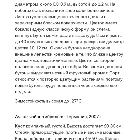
диаметром около 0,8-0,9 м., высотой до 1,2 м. На
побегах есть незначительное количество шипов.
Листва густая насыщенно зеленого цвета и с
характерным блеском поверхности. Цветок имеет
бокаловидную классическую форму, он слегка
вытянут. Бутон может расти в высоту до 8 см и иметь
до 40 аккуратных лепестков, при раскрытии диаметр
цветка 10-12 см. Окраска бутона неоднородна –
внешние лепестки кремовые, а те, что ближе к центру
цветка – желтовато-лимонные. Цветёт со второй
половины мая до конца октября. Во время цветения
бутоны выделяют нежный фруктовый аромат. Сорт
относится к повторно-цветущим растениям, поэтому
новые бутоны будут появляться через каждые две
недели.
Зимостойкость высокая до -27°C.
Ascot- чайно-гибридная, Германия, 2007 г
Куст
компактный, густой. Высота достигает 60-80 см.
Стебли пряморастущие, плотные и весьма мощные.
Крона небольшая, в ширину всего 45-50 см. Шипов