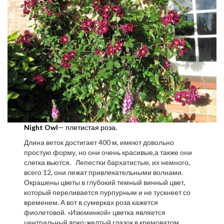
Night Owl
— плетистая роза.
Длина веток достигает 400 м, имеют довольно
простую форму, но они очень красивые,а также они
слегка вьются. Лепестки бархатистые, их немного,
всего 12, они лежат привлекательными волнами.
Окрашены цветы в глубокий темный винный цвет,
который переливается пурпурным и не тускнеет со
временем. А вот в сумерках роза кажется
фиолетовой. «Изюминкой» цветка является
центральный ярко-желтый глазок в кремоватом