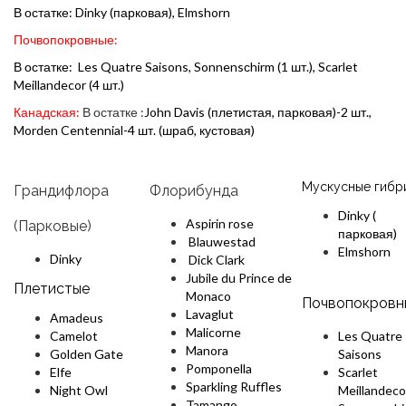
В остатке: Dinky (парковая), Elmshorn
Почвопокровные:
В остатке: Les Quatre Saisons, Sonnensсhirm (1 шт.), Scarlet
Meillandecor (4 шт.)
Канадская:
В остатке :
John Davis (плетистая, парковая)-2 шт.,
Morden Centennial-4 шт. (шраб, кустовая)
Мускусные гибр
Грандифлора
Флорибунда
Dinky (
Aspirin rose
(Парковые)
парковая)
Blauwestad
Elmshorn
Dinky
Dick Clark
Jubile du Prince de
Плетистые
Monaco
Почвопокровн
Lavaglut
Amadeus
Malicorne
Camelot
Les Quatre
Manora
Golden Gate
Saisons
Pomponella
Elfe
Scarlet
Sparkling Ruffles
Night Owl
Meilland
eco
Tamango