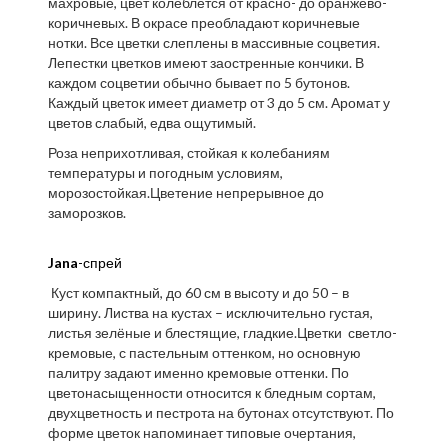
махровые, цвет колеблется от красно- до оранжево-
коричневых. В окрасе преобладают коричневые
нотки. Все цветки слеплены в массивные соцветия.
Лепестки цветков имеют заостренные кончики. В
каждом соцветии обычно бывает по 5 бутонов.
Каждый цветок имеет диаметр от 3 до 5 см. Аромат у
цветов слабый, едва ощутимый.
Роза неприхотливая, стойкая к колебаниям
температуры и погодным условиям,
морозостойкая.Цветение непрерывное до
заморозков.
Jana
-спрей
Куст компактный, до 60 см в высоту и до 50 – в
ширину. Листва на кустах – исключительно густая,
листья зелёные и блестящие, гладкие.Цветки светло-
кремовые, с пастельным оттенком, но основную
палитру задают именно кремовые оттенки. По
цветонасыщенности относится к бледным сортам,
двухцветность и пестрота на бутонах отсутствуют. По
форме цветок напоминает типовые очертания,