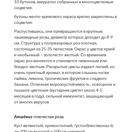
10 бутонов, аккуратно собранных в многоцветковые
соцветия.
бутоны желто-кремового окраса крепко закреплены в
соцветия.
Распустившись, они превращаются в крупные,
чашевидные розы, диаметр которых доходит до 8-9
см. Структура у полумахровых роз плотная,
состоящая из 25-35 лепестков. Окрас у цветов яркий
и необычный – золотисто-желтый. Со временем
окрас роз меняется и становится лимонным или
бледно-желтым. Раскрытые цветы издают легкий, но
очень приятный аромат, в котором слышны нотки
лайма, лимона, тропических фруктов и сладкого
банана. Отличная морозоустойчивость , повторное и
пышное цветение (кустарник цветет около 4-5
месяцев в году), сильный иммунитет, защищающий
от многих вирусов
Amadeus-
плетистая роза
Куст ветвистый, прямостоячий, густооблиственны-й,
до 200 см высотой и 100 см шириной.