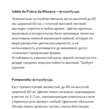
Jubile du Prince de Monaco —
флорибунда
Компактные густооблиственные кусты высотой до 80
см, шириной 60 см, с плотной матовой листвой,
выглядят опрятно в любое время. Цветки крупные,
махровые, в полуроспуске бело-кремовые лепестки
окантованы нежной малиновой каймой, которая по
мере раскрытия цветка расширяется, а ее
интенсивность усиливается до вишневой. долго
сохраняют прекрасную форму.
Устойчивость к мучнистой росе, чёрной пятнистости и
дождю средняя, морозостойкость высокая. Требует
укрытия
Pomponella-
флорибунда.
Куст прямостоячий, ветвистый, до 80 см высотой,
шириной 60 см. Цветки темно-розовые, шаровидные,
в кистях по 5-7 шт., напоминающие помпоны в стиле
старинных роз, аромат слабый. Цветение обильное.
Листва темно-зеленая, густая, слегка блестящая.