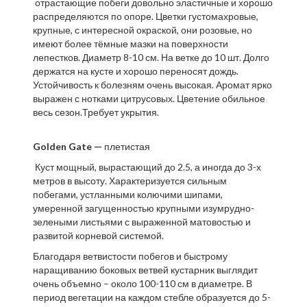
отрастающие побеги довольно эластичные и хорошо
распределяются по опоре. Цветки густомахровые,
крупные, с интересной окраской, они розовые, но
имеют более тёмные мазки на поверхности
лепестков. Диаметр 8-10 см. На ветке до 10 шт. Долго
держатся на кусте и хорошо переносят дождь.
Устойчивость к болезням очень высокая. Аромат ярко
выражен с нотками цитрусовых. Цветение обильное
весь сезон.Требует укрытия.
Golden Gate —
плетистая
Куст мощный, вырастающий до 2.5, а иногда до 3-х
метров в высоту. Характеризуется сильным
побегами, устланными колючими шипами,
умеренной загущенностью крупными изумрудно-
зелеными листьями с выраженной матовостью и
развитой корневой системой.
Благодаря ветвистости побегов и быстрому
наращиванию боковых ветвей кустарник выглядит
очень объемно – около 100-110 см в диаметре. В
период вегетации на каждом стебле образуется до 5-