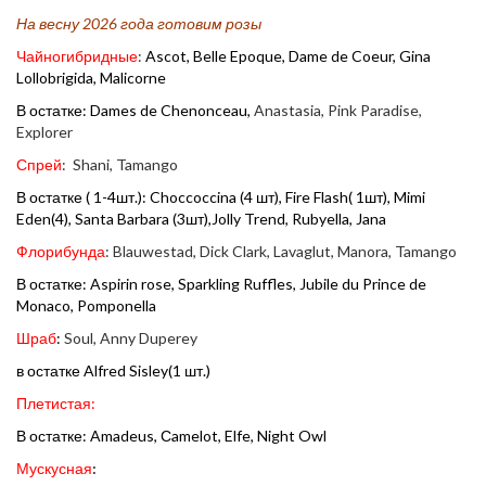
На весну 2026 года готовим розы
Чайногибридные
:
Ascot, Belle Epoque, Dame de Coeur, Gina
Lollobrigida, Malicorne
В остатке: Dames de Chenonceau,
Anastasia,
Pink Paradise,
Explorer
Спрей
:
Shani, Tamango
В остатке ( 1-4шт.):
Choccoccina (4 шт), Fire Flash( 1шт), Mimi
Eden(4), Santa Barbara
(3шт),Jolly Trend, Rubyella, Jana
Флорибунда
:
Blauwestad, Dick Clark, Lavaglut, Manora, Tamango
В остатке: Aspirin rose
,
Sparkling Ruffles,
Jubile du Prince de
Monaco,
Pomponella
Шраб
:
Soul, Anny Duperey
в остатке Alfred Sisley(1 шт.)
Плетистая:
В остатке: Amadeus
, Сamelot, Elfe, Night Owl
Мускусная
: