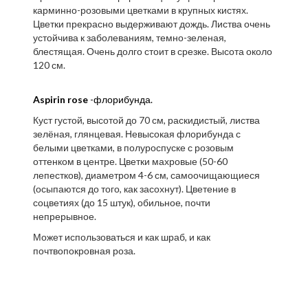
карминно-розовыми цветками в крупных кистях.
Цветки прекрасно выдерживают дождь. Листва очень
устойчива к заболеваниям, темно-зеленая,
блестящая. Очень долго стоит в срезке. Высота около
120 см.
Aspirin rose
-флорибунда.
Куст густой, высотой до 70 см, раскидистый, листва
зелёная, глянцевая. Невысокая флорибунда с
белыми цветками, в полуроспуске с розовым
оттенком в центре. Цветки махровые (50-60
лепестков), диаметром 4-6 см, самоочищающиеся
(осыпаются до того, как засохнут). Цветение в
соцветиях (до 15 штук), обильное, почти
непрерывное.
Может использоваться и как шраб, и как
почтвопокровная роза.