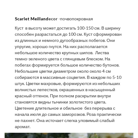
Scarlet Meilland
ecor
-почвопокровная
Куст в высоту может достигать 100-150 см. В ширину
способен разрастаться до 100 см. Куст сформирован
из длинных и немного дугообразных побегов. Они
упругие, хорошо гнутся. На них располагается
небольшое количество крупных шипов. Листва
темно-зеленого цвета с глянцевым блеском. На
побегах формируется большое количество бутонов.
Небольшие цветки диаметром около около 4 см
собираются в массивные соцветия. В каждом по 5-10
штук. Цветки махровые, формируются из небольших
волнистых лепестков, окрашенных в насыщенный
красный оттенок. При полном раскрытии внутри
становятся видны тычинки золотистого цвета.
Цветение длительное и обильное без перерыва с
начала июля до самых заморозков. Роза практически
не пахнет. Она источает слегка уловимый слабый
аромат.