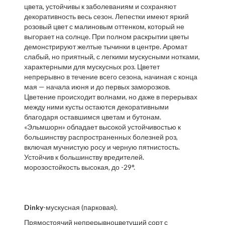
цвета, устойчивы к заболеваниям и сохраняют
декоративность весь сезон. Лепестки имеют яркий
розовый цвет с малиновым оттенком, который не
выгорает на солнце. При полном раскрытии цветы
демонстрируют желтые тычинки в центре. Аромат
слабый, но приятный, с легкими мускусными нотками,
характерными для мускусных роз. Цветет
непрерывно в течение всего сезона, начиная с конца
мая — начала июня и до первых заморозков.
Цветение происходит волнами, но даже в перерывах
между ними кусты остаются декоративными
благодаря оставшимся цветам и бутонам.
«Эльмшорн» обладает высокой устойчивостью к
большинству распространенных болезней роз,
включая мучнистую росу и черную пятнистость.
Устойчив к большинству вредителей.
морозостойкость высокая, до -29°.
Dinky
-мускусная (парковая).
Прямостоячий непрерывноцветущий сорт с