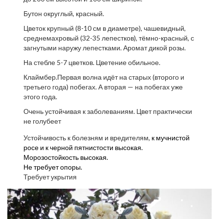
Бутон округлый, красный.
Цветок крупный (8-10 см в диаметре), чашевидный,
среднемахровый (32-35 лепестков), тёмно-красный, с
загнутыми наружу лепестками. Аромат дикой розы.
На стебле 5-7 цветков. Цветение обильное.
Клаймбер.Первая волна идёт на старых (второго и
третьего года) побегах. А вторая — на побегах уже
этого года.
Очень устойчивая к заболеваниям. Цвет практически
не голубеет
Устойчивость к болезням и вредителям,
к мучнистой
росе и
к черной пятнистости высокая.
Морозостойкость высокая.
Не требует опоры.
Требует укрытия