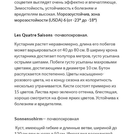
соцветия выглядят очень эффектно и впечатляюще.
Зимостойкость, у
стойчивость к болезням и
вредителям
высокая. М
орозоустойчив,
зона
морозостойкости (USDA)
6 (от -23° до -18°)
Les Quatre Saisons
-почвопокровная.
Кустарник растет неравномерно, длина его побегов
может варьироваться от 40 до 80 см. В ширину крона
кустарника достигает полутора метров, густо усыпана
острыми шипами. Побеги густо усыпаны махровыми
цветами, достигающими в диаметре 10 см. Бутон
распускается постепенно. Цветы насыщенно-
розового цвета, но к концу сезона их колоритность
несколько утрачивается. Кисти состоят примерно из
15 цветов. Листва ярко-зеленого оттенка, блестящая,
хорошо смотрится на фоне ярких цветов. Устойчива к
болезням и вредителям.
Sonnensсhirm
— почвопокровная
Куст, имеющий гибкие и длинные ветви, шириной до
120 см при высоте в 50 см. Имеет вид раскидистой