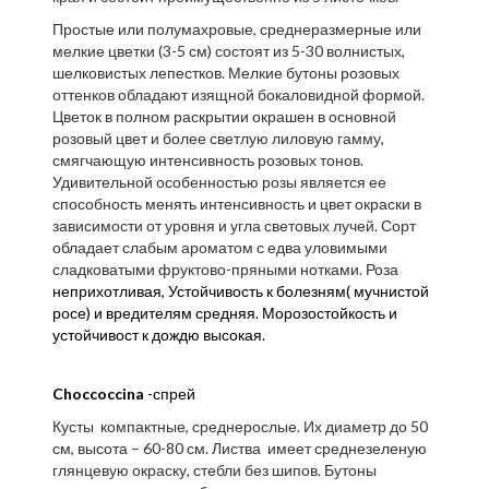
Простые или полумахровые, среднеразмерные или
мелкие цветки (3-5 см) состоят из 5-30 волнистых,
шелковистых лепестков. Мелкие бутоны розовых
оттенков обладают изящной бокаловидной формой.
Цветок в полном раскрытии окрашен в основной
розовый цвет и более светлую лиловую гамму,
смягчающую интенсивность розовых тонов.
Удивительной особенностью розы является ее
способность менять интенсивность и цвет окраски в
зависимости от уровня и угла световых лучей. Сорт
обладает слабым ароматом с едва уловимыми
сладковатыми фруктово-пряными нотками. Роза
неприхотливая,
Устойчивость к болезням(
мучнистой
росе) и вредителям средняя. Морозостойкость и
устойчивост к дождю высокая.
Choccoccina
-спрей
Кусты компактные, среднерослые. Их диаметр до 50
см, высота – 60-80 см. Листва имеет среднезеленую
глянцевую окраску, стебли без шипов. Бутоны