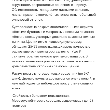
окружности, разрастаясь в основном в ширину.
Облиственность глянцевыми листьями сильная,
листья яркие, тёмно-зелёных тонов, есть небольшой
оливковый оттенок.
Куст полностью покрыт многочисленными охристо-
жёлтыми бутонами и махровыми цветами лимонно-
жёлтого цвета, у которых довольно заметны темные
тычинки. Цветки имеют чашевидную форму,
обладают 25-33 лепестками, диаметр полностью
раскрывшегося цветка составляет от 7 до 9
сантиметров, что немало для такого вида роз. В
момент отцветания розочки окрашиваются в желто-
кремовые тона, склонны к самоочищению.
Растут розы в многоцветковых соцветиях (по 5-7
штук). Цветы с нежным ароматом, он очень легкий, в
нем наблюдается небольшое присутствие сладких
ноток.
Стойкость к болезням повышенная.
Морозоустойчивость хорошая, выдерживает до -29
градусов