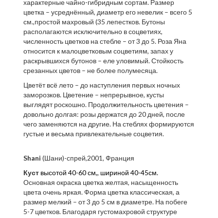
характерные чайно-гибридным сортам. Размер
цветка – усреднённый, диаметр его невелик – всего 5
см.,простой махровый (35 лепестков. Бутоны
располагаются исключительно в соцветиях,
численность цветков на стебле – от 3 до 5. Роза Яна
относится к малоцветковым соцветиям, запах у
раскрывшихся бутонов – еле уловимый. Стойкость
срезанных цветов – не более полумесяца.
Цветёт всё лето – до наступления первых ночных
заморозков. Цветение – непрерывное, кусты
выглядят роскошно. Продолжительность цветения –
довольно долгая: розы держатся до 20 дней, после
чего заменяются на другие. На стеблях формируются
густые и весьма привлекательные соцветия.
S
hani
(Шани)-спрей,2001, Франция
Куст
высотой
40-60 см,, ш
ириной
40-45см.
Основная окраска цветка желтая, насыщенность
цвета очень яркая. Форма цветка классическая, а
размер мелкий – от 3 до 5 см в диаметре. На побеге
5-7 цветков. Благодаря густомахровой структуре