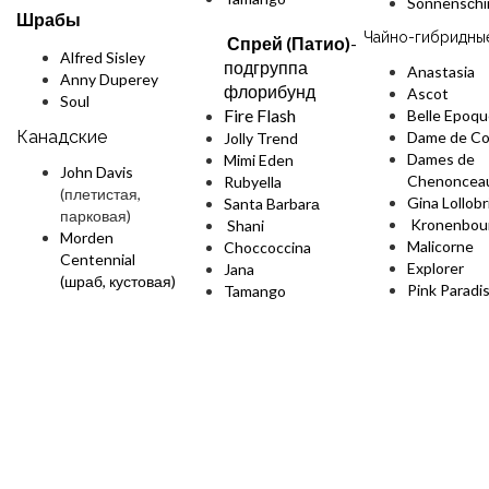
Sonnensсhi
Шрабы
Чайно-гибридны
Спрей (Патио)
-
Alfred Sisley
подгруппа
Anastasia
Anny Duperey
флорибунд
Ascot
Soul
Fire Flash
Belle Epoq
Канадские
Dame de Co
Jolly Trend
Dames de
Mimi Eden
John Davis
Chenoncea
Rubyella
(плетистая,
Gina Lollobr
Santa Barbarа
парковая)
Kronenbou
Shani
Morden
Malicorne
Choccoccina
Centennial
Explorer
Jana
(шраб, кустовая)
Pink Paradi
Tamango