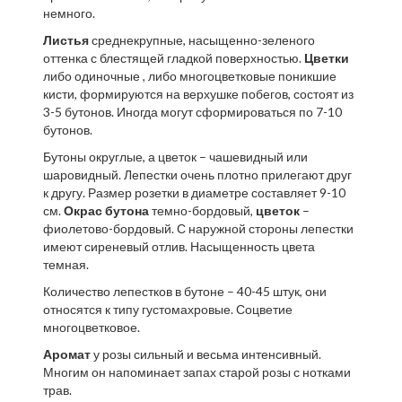
немного.
Листья
среднекрупные, насыщенно-зеленого
оттенка с блестящей гладкой поверхностью.
Цветки
либо одиночные , либо многоцветковые поникшие
кисти, формируются на верхушке побегов, состоят из
3-5 бутонов. Иногда могут сформироваться по 7-10
бутонов.
Бутоны округлые, а цветок – чашевидный или
шаровидный. Лепестки очень плотно прилегают друг
к другу. Размер розетки в диаметре составляет 9-10
см.
Окрас бутона
темно-бордовый,
цветок
–
фиолетово-бордовый. С наружной стороны лепестки
имеют сиреневый отлив. Насыщенность цвета
темная.
Количество лепестков в бутоне – 40-45 штук, они
относятся к типу густомахровые. Соцветие
многоцветковое.
Аромат
у розы сильный и весьма интенсивный.
Многим он напоминает запах старой розы с нотками
трав.