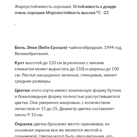
Жароустойчивость хорошая.
Устойчивость к дождю
очень хорошая
Морозостойкость
высока
°C
-23
.
Бель Эпок (Belle Epoque)-
чайногибридная, 1994 год,
Великобритания.
Куст
высотой до 120 см (в регионах с мягким
климатом может вырастать до 150) и ширины до 100
см. Листья насыщенно-зеленые, глянцевые, имеют
средние размеры.
Цветки
этого сорта имеют коническую форму бутона
и бокаловидную форму полностью распустившегося
цветка. Они умеренно махровые, с количеством
лепестков от 15 до 25. Диаметр цветка составляет
около 9-10 см.
Окраска
цветка бронзово-желто-оранжевая, но
основная окраска все же является желтой и
оранжевой. Цветки могут быть двухцветными, что