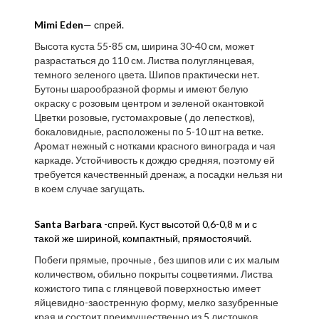
Mimi Eden
— спрей.
Высота куста 55-85 см, ширина 30-40 см, может
разрастаться до 110 см. Листва полуглянцевая,
темного зеленого цвета. Шипов практически нет.
Бутоны шарообразной формы и имеют белую
окраску с розовым центром и зеленой окантовкой
Цветки розовые, густомахровые ( до лепестков),
бокаловидные, расположены по 5-10 шт на ветке.
Аромат нежный с нотками красного винограда и чая
каркаде. Устойчивость к дождю средняя, поэтому ей
требуется качественный дренаж, а посадки нельзя ни
в коем случае загущать.
Santa Barbarа
-спрей. Куст высотой 0,6-0,8 м и с
такой же шириной, компактный, прямостоячий.
Побеги прямые, прочные , без шипов или с их малым
количеством, обильно покрыты соцветиями. Листва
кожистого типа с глянцевой поверхностью имеет
яйцевидно-заостренную форму, мелко зазубренные
края и состоит преимущественно из 5 листочков.